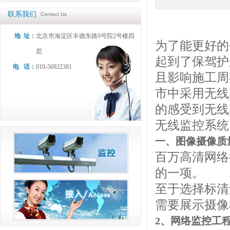
联系我们
Contact Us
地 址：
北京市海淀区丰德东路9号院2号楼四
为了能更好的
层
起到了保驾护
电 话：
010-56922381
且影响施工周
市中采用无线
的感受到无线
无线监控系统
一、
图像摄像质
百万高清网络
的一项。
至于选择标清
需要展示摄像
2、网络监控工